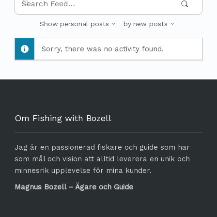
Searc
Feed…
Show
personal posts
by
new posts
Sorry, there was no activity found.
Om Fishing with Bozell
Jag är en passionerad fiskare och guide som har
som mål och vision att alltid leverera en unik och
minnesrik upplevelse för mina kunder.
Magnus Bozell – Ägare och Guide