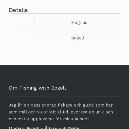
Details
First Name
Magnus
Nickname
bozell
Om Fishing with Bozell
Jag är en passionerad fiskare och guide som har
som mål och vision att alltid leverera en unik och
minnesrik upplevelse för mina kunder.
Magnus Bozell – Ägare och Guide